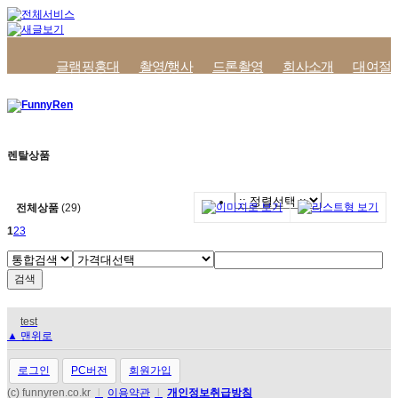
글램핑홍대
촬영/행사
드론촬영
회사소개
대여절
렌탈상품
전체상품
(29)
1
2
3
test
▲ 맨위로
로그인
PC버전
회원가입
(c) funnyren.co.kr
l
이용약관
l
개인정보취급방침