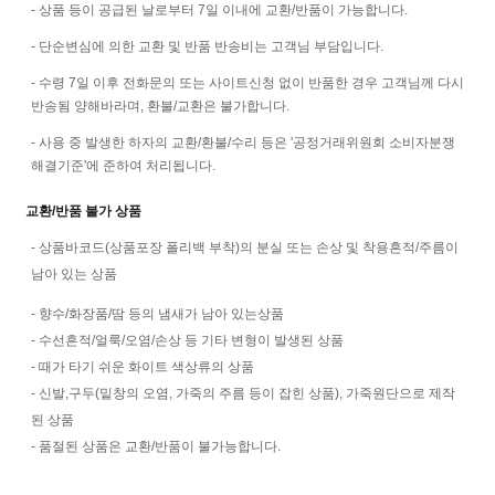
- 상품 등이 공급된 날로부터 7일 이내에 교환/반품이 가능합니다.
-
단순변심에 의한 교환 및 반품 반송비는 고객님 부담입니다.
-
수령 7일 이후 전화문의 또는 사이트신청 없이 반품한 경우 고객님께 다시
반송됨 양해바라며, 환불/교환은 불가합니다.
-
사용 중 발생한 하자의 교환/환불/수리 등은 '공정거래위원회 소비자분쟁
해결기준'에 준하여 처리됩니다.
교환/반품 불가 상품
-
상품바코드(상품포장 폴리백 부착)의 분실 또는 손상 및
착용흔적/주름이
남아 있는 상품
-
향수/화장품/땀 등의 냄새가 남아 있는상품
-
수선흔적/얼룩/오염/손상 등 기타 변형이 발생된 상품
-
때가 타기 쉬운 화이트 색상류의 상품
-
신발,구두(밑창의 오염, 가죽의 주름 등이 잡힌 상품),
가죽원단으로 제작
된 상품
-
품절된 상품은 교환/반품이 불가능합니다.