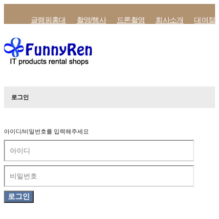
글램핑홍대
촬영/행사
드론촬영
회사소개
대여절
로그인
아이디/비밀번호를 입력해주세요